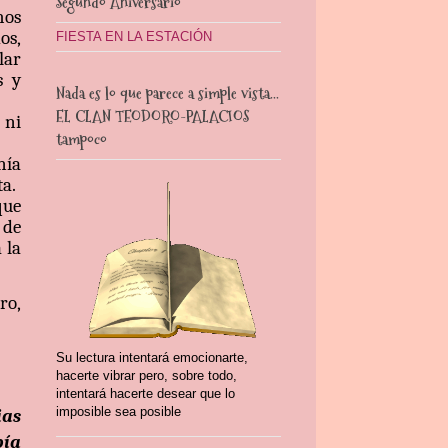
Segundo Aniversario
hos
os,
FIESTA EN LA ESTACIÓN
lar
s y
Nada es lo que parece a simple vista...
EL CLAN TEODORO-PALACIOS
 ni
tampoco
nía
ta.
que
 de
 la
ro,
Su lectura intentará emocionarte,
hacerte vibrar pero, sobre todo,
intentará hacerte desear que lo
imposible sea posible
ias
bía