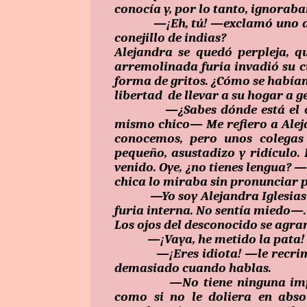
conocía y, por lo tanto, ignoraban
—¡Eh, tú! —exclamó uno de ell
conejillo de indias?
Alejandra se quedó perpleja, q
arremolinada furia invadió su c
forma de gritos. ¿Cómo se habían
libertad de llevar a su hogar a g
—¿Sabes dónde está el coneji
mismo chico— Me refiero a Alejan
conocemos, pero unos colegas
pequeño, asustadizo y ridículo.
venido. Oye, ¿no tienes lengua? 
chica lo miraba sin pronunciar 
—Yo soy Alejandra Iglesias —
furia interna. No sentía miedo—.
Los ojos del desconocido se agra
—¡Vaya, he metido la pata!
—¡Eres idiota! —le recriminó
demasiado cuando hablas.
—No tiene ninguna importan
como si no le doliera en abso