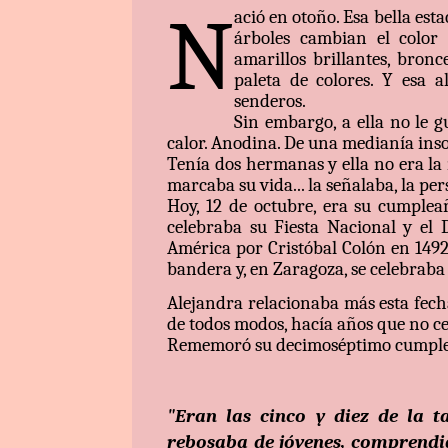
N
ació en otoño. Esa bella es
árboles cambian el color 
amarillos brillantes, bron
paleta de colores. Y esa 
senderos.
Sin embargo, a ella no le g
calor. Anodina. De una medianía ins
Tenía dos hermanas y ella no era la
marcaba su vida... la señalaba, la per
Hoy, 12 de octubre, era su cumplea
celebraba su Fiesta Nacional y el
América por Cristóbal Colón en 1492
bandera y, en Zaragoza, se celebraba 
Alejandra relacionaba más esta fecha
de todos modos, hacía años que no ce
Rememoró su decimoséptimo cumpleañ
"Eran las cinco y diez de la t
rebosaba de jóvenes, comprendid