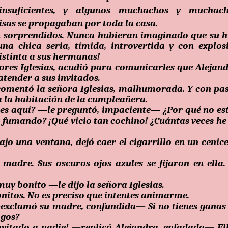
 insuficientes, y algunos muchachos y muchac
risas se propagaban por toda la casa.
n sorprendidos. Nunca hubieran imaginado que su h
na chica seria, tímida, introvertida
y con explos
distinta a sus hermanas!
ñores Iglesias, acudió para comunicarles que Alejan
atender a sus invitados.
tó la señora Iglesias, malhumorada. Y con pa
 a la habitación de la cumpleañera.
quí? —le preguntó, impaciente— ¿Por qué no es
s fumando? ¡Qué vicio tan cochino! ¿Cuántas veces he
bajo una ventana, dejó caer el cigarrillo en un cenic
madre. Sus oscuros ojos azules se fijaron en ella.
bonito —le dijo la señora Iglesias.
os. No es preciso que intentes animarme.
lamó su madre, confundida— Si no tienes ganas
igos?
o a nadie! —replicó Alejandra, enfadada— El