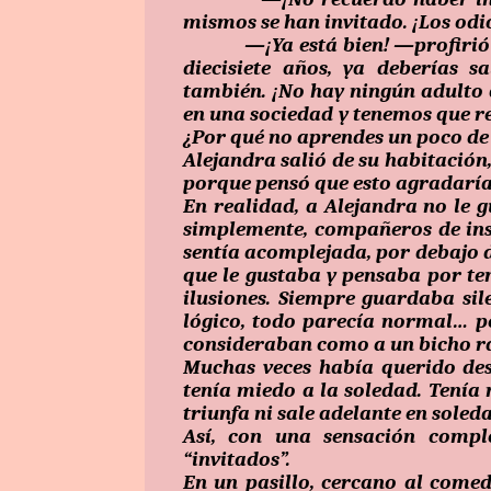
mismos se han invitado. ¡Los odi
—¡Ya está bien! —profirió la 
diecisiete años, ya deberías 
también. ¡No hay ningún adulto 
en una sociedad y tenemos que re
¿Por qué no aprendes un poco d
Alejandra salió de su habitación,
porque pensó que esto agradaría
En realidad, a Alejandra no le 
simplemente, compañeros de insti
sentía acomplejada, por debajo de
que le gustaba y pensaba por te
ilusiones. Siempre guardaba sil
lógico, todo parecía normal… p
consideraban como a un bicho r
Muchas veces había querido dese
tenía miedo a la soledad. Tenía
triunfa ni sale adelante en soleda
Así, con una sensación comple
“invitados”.
En un pasillo, cercano al comed