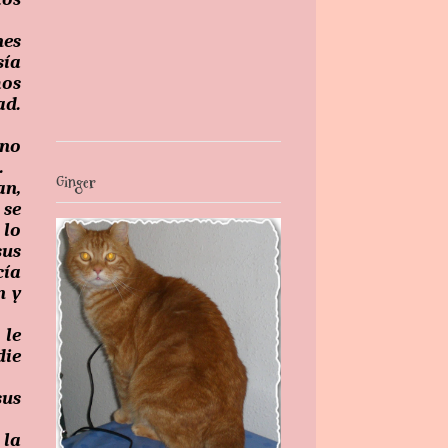
nes
sía
mos
ad.
ino
.
Ginger
an,
 se
 lo
sus
cía
n y
 le
die
sus
 la