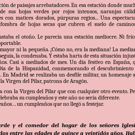
tación de paisajes arrebatadores. En esa estación donde muc
de sus hojas verdes por rojos intensos, naranjas cálid
ces con matices dorados, púrpuras regios... Una espectacu
alfombra de hojas secas que cubren el suelo de camino
ustaba el otoño. Le parecía una estación mediocre. Ni frío
oportable.
 mayor ni la pequeña. ¡Cómo no, era la mediana! La media
seguía, la condenaba. Y estaba harta de esta situación injus
ños. Casi a mediados de mes. Un día festivo en España, 
 Día de la Hispanidad, conmemorando el descubrimiento
. En Madrid se realizaba un desfile militar, un homenaje a
la Virgen del Pilar, patrona de Aragón.
 con la Virgen del Pilar que con cualquier otro evento. Pe
lebraba su cumpleaños y este año no sería diferente.
os… un cumpleaños que no llegó a festejar.
arde y el comedor del hogar de los señores Igles
os entre las edades de quince a veintidós años. Ha