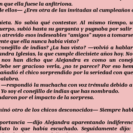
 que ella fuese la anfitriona.
os— ¿Eres otra de las invitadas al cumpleaños 
uieta. No sabía qué contestar. Al mismo tiempo, 
uerpo, subió hasta su garganta y pugnaba por salir
 atrevido esos indeseables “amigos” suyos a tomarse
ente que ella nunca había visto?
llo de indias? ¿La has visto? —volvió a hablar
dra Iglesias, la que cumple diecisiete años hoy. No
 nos han dicho que Alejandra es como un conej
 Debe ser gracioso verla, ¿no te parece? Por eso he
­—añadió el chico sorprendido por la seriedad con que
palabra.
respondió la muchacha con voz trémula debido a
 Yo soy el conejillo de indias que has nombrado.
ndaron por el impacto de la sorpresa.
 otro de los chicos desconocidos— Siempre hab
cia —dijo Alejandra aparentando indiferenci
luto lo que había escuchado. Seguidamente dijo: