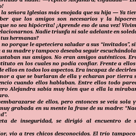
o!
señora Iglesias más enojada que su hija — Ya tie
saber que los amigos son necesarios y la hipocre
que no sea hipócrita! ¡Aprende eso de una vez! Vivi
lacionarnos. Nadie triunfa ni sale adelante en soled
e tus hermanas?
 no porque le apeteciera saludar a sus “invitados”, s
 a su madre y tampoco deseaba seguir escuchándola
gustaban sus amigos. No eran amigos auténticos. Er
tuto en los cuales no podía confiar. Frente a ellos
 ellos en todos los aspectos. Era incapaz de decirles
mor a que se burlaran de ella y echaran por tierra 
encio cuando ellos hablaban. Entre ellos todo pare
ero Alejandra sabía muy bien que a ella la miraba
aro.
mbarazarse de ellos, pero entonces se veía sola y
 muy grabada en su mente la frase de su madre: “Na
d”.
ta de inseguridad, se dirigió al encuentro de 
or, vio a tres chicos desconocidos. El trío tampoco