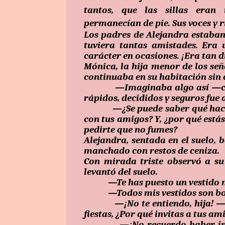
tantos, que las sillas eran
permanecían de pie. Sus voces y 
Los padres de Alejandra estaba
tuviera tantas amistades. Era u
carácter en ocasiones. ¡Era tan 
Mónica, la hija menor de los se
continuaba en su habitación sin 
­­—Imaginaba algo así —comen
rápidos, decididos y seguros fue
—¿Se puede saber qué haces a
con tus amigos? Y, ¿por qué está
pedirte que no fumes?
Alejandra, sentada en el suelo, 
manchado con restos de ceniza.
Con mirada triste observó a su 
levantó del suelo.
—Te has puesto un vestido muy 
—Todos mis vestidos son bonit
—¡No te entiendo, hija! —exc
fiestas, ¿Por qué invitas a tus am
—¡No recuerdo haber invitad