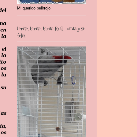
Mi querido pelirrojo
del
una
Lorito, Lorito, Lorito Real... canta y sé
 en
feliz
 la
 el
 la
ito
mos
 la
 su
las
a,
 os